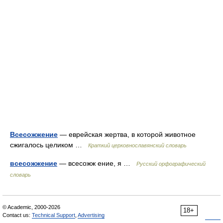
Всесожжение
— еврейская жертва, в которой животное
сжигалось целиком …
Краткий церковнославянский словарь
всесожжение
— всесожж ение, я …
Русский орфографический
словарь
© Academic, 2000-2026
18+
Contact us:
Technical Support
,
Advertising