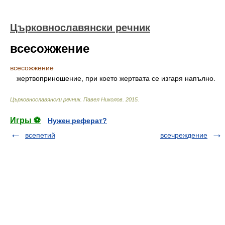
Църковнославянски речник
всесожжение
всесожжение
жертвоприношение, при което жертвата се изгаря напълно.
Църковнославянски речник
.
Павел Николов
.
2015
.
Игры ⚽
Нужен реферат?
всепетий
всечреждение