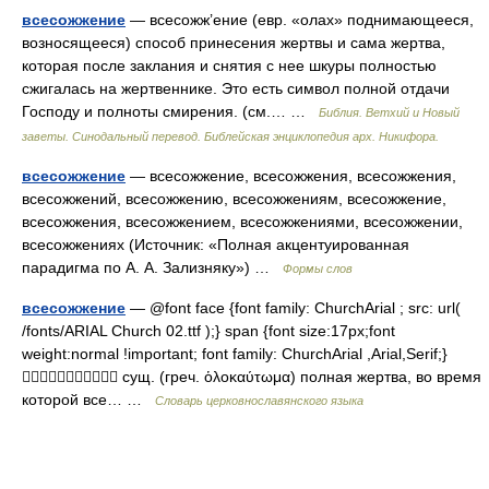
всесожжение
— всесожж’ение (евр. «олах» поднимающееся,
возносящееся) способ принесения жертвы и сама жертва,
которая после заклания и снятия с нее шкуры полностью
сжигалась на жертвеннике. Это есть символ полной отдачи
Господу и полноты смирения. (см.… …
Библия. Ветхий и Новый
заветы. Синодальный перевод. Библейская энциклопедия арх. Никифора.
всесожжение
— всесожжение, всесожжения, всесожжения,
всесожжений, всесожжению, всесожжениям, всесожжение,
всесожжения, всесожжением, всесожжениями, всесожжении,
всесожжениях (Источник: «Полная акцентуированная
парадигма по А. А. Зализняку») …
Формы слов
всесожжение
— @font face {font family: ChurchArial ; src: url(
/fonts/ARIAL Church 02.ttf );} span {font size:17px;font
weight:normal !important; font family: ChurchArial ,Arial,Serif;}
 сущ. (греч. ὁλοκαύτωμα) полная жертва, во время
которой все… …
Словарь церковнославянского языка